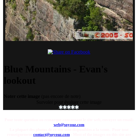
Blue Mountains - Evan's
lookout
Noter cette image
(pas encore de note)
Survoler pour évaluer cette image
Pour toute question ou remarque concernant le site web, envoyer un email:
web@soyouz.com
La plupart des photos de ce site sont disponibles a la vente. Pour tout
renseignement
contact@soyouz.com
- Most of the images on this site are