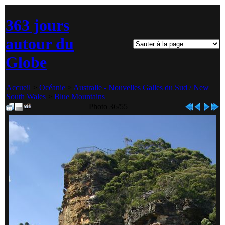
363 jours
autour du
Globe
Accueil
>
Océanie
>
Australie - Nouvelles Galles du Sud / New
South Wales
>
Blue Mountains
Photo 36/55