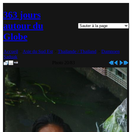
363 jours
autour du
Globe
Accueil
>
Asie du Sud Est
>
Thailande / Thailand
>
Damnoen
Saduak
Photo 20/83