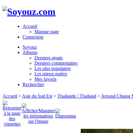
Accueil
Marque page
Connexion
Soyouz
Albums
Derniers ajouts
Derniers commentaires
Les plus populaires
Les mieux notées
Mes favoris
Rechercher
Accueil
>
Asie du Sud Est
>
Thailande / Thailand
>
Around Chiang 