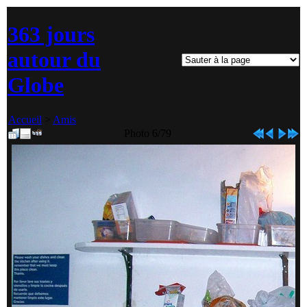
363 jours
autour du
Globe
Accueil
>
Amis
Photo 6/79