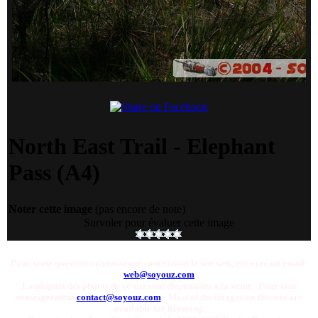
North East Trail - Elephant
Pass (A4)
Noter cette image
(pas encore de note)
Survoler pour évaluer cette image
Pour toute question ou remarque concernant le site web, envoyer un email:
web@soyouz.com
La plupart des photos de ce site sont disponibles a la vente. Pour tout
renseignement
contact@soyouz.com
- Most of the images on this site are
available for licensing.