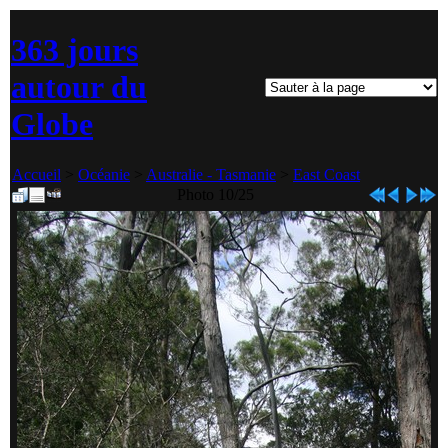
363 jours
autour du
Globe
Accueil
>
Océanie
>
Australie - Tasmanie
>
East Coast
Photo 10/25