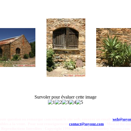
Survoler pour évaluer cette image
oute question ou remarque concernant le site web, envoyer un email:
web@soyo
onibles a la vente. Pour tout renseignement
contact@soyouz.com
- Most of the ima
Reproductions Interdites - Copyright 1998-2025 Xavier Bonnefoy Soyouz.com