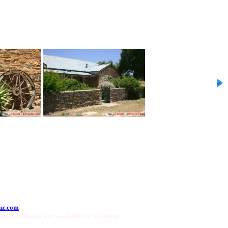
uz.com
ges on this site are available for licensing.