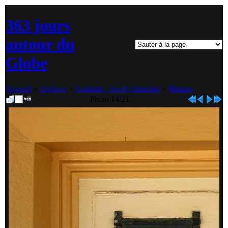
363 jours
autour du
Globe
Accueil
>
Océanie
>
Australie - South Australia
>
Mintaro
Photo 14/21