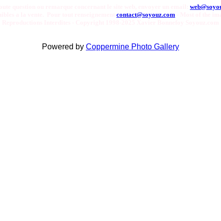
oute question ou remarque concernant le site web, envoyer un email:
web@soyo
onibles a la vente. Pour tout renseignement
contact@soyouz.com
- Most of the ima
Reproductions Interdites - Copyright 1998-2025 Xavier Bonnefoy Soyouz.com
Powered by
Coppermine Photo Gallery