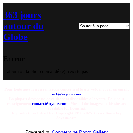
363 jours
autour du
Globe
Erreur
L'album ou la photo demandé (e) n'existe pas
Pour toute question ou remarque concernant le site web, envoyer un email:
web@soyouz.com
La plupart des photos de ce site sont disponibles a la vente. Pour tout
renseignement
contact@soyouz.com
- Most of the images on this site are
available for licensing.
Reproductions Interdites - Copyright 1998-2025 Xavier Bonnefoy
Soyouz.com
Powered by
Coppermine Photo Gallery