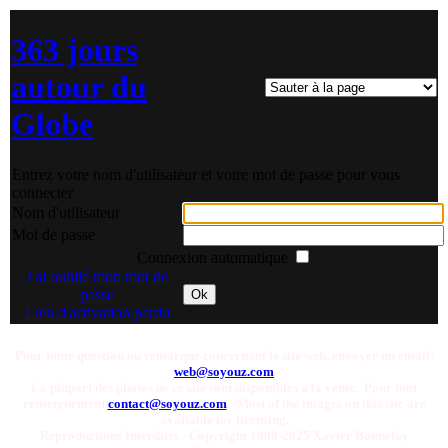
363 jours
autour du
Globe
Entrez votre nom d'utilisateur et votre mot de passe pour vous
connecter
Nom d'utilisateur
Mot de passe
Connexion automatique
J'ai oublié mon mot de
passe
Ok
Lien d'activation perdu
Pour toute question ou remarque concernant le site web, envoyer un email:
web@soyouz.com
La plupart des photos de ce site sont disponibles a la vente. Pour tout
renseignement
contact@soyouz.com
- Most of the images on this site are
available for licensing.
Reproductions Interdites - Copyright 1998-2025 Xavier Bonnefoy