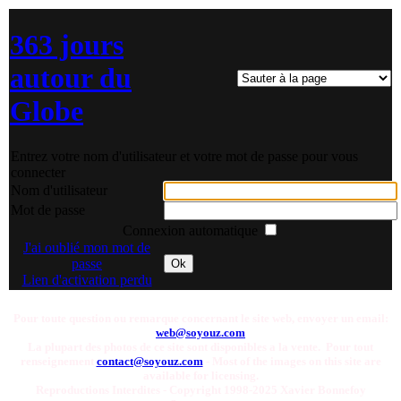
363 jours
autour du
Globe
Entrez votre nom d'utilisateur et votre mot de passe pour vous
connecter
Nom d'utilisateur
Mot de passe
Connexion automatique
J'ai oublié mon mot de
passe
Ok
Lien d'activation perdu
Pour toute question ou remarque concernant le site web, envoyer un email:
web@soyouz.com
La plupart des photos de ce site sont disponibles a la vente. Pour tout
renseignement
contact@soyouz.com
- Most of the images on this site are
available for licensing.
Reproductions Interdites - Copyright 1998-2025 Xavier Bonnefoy