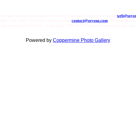
oute question ou remarque concernant le site web, envoyer un email:
web@soyo
onibles a la vente. Pour tout renseignement
contact@soyouz.com
- Most of the ima
Reproductions Interdites - Copyright 1998-2025 Xavier Bonnefoy Soyouz.com
Powered by
Coppermine Photo Gallery