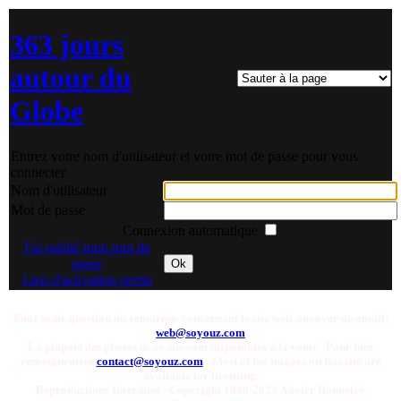
363 jours
autour du
Globe
Entrez votre nom d'utilisateur et votre mot de passe pour vous
connecter
Nom d'utilisateur
Mot de passe
Connexion automatique
J'ai oublié mon mot de
passe
Ok
Lien d'activation perdu
Pour toute question ou remarque concernant le site web, envoyer un email:
web@soyouz.com
La plupart des photos de ce site sont disponibles a la vente. Pour tout
renseignement
contact@soyouz.com
- Most of the images on this site are
available for licensing.
Reproductions Interdites - Copyright 1998-2025 Xavier Bonnefoy