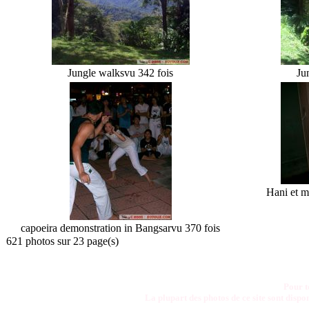
Jungle walks
vu 342 fois
Ju
Hani et m
capoeira demonstration in Bangsar
vu 370 fois
621 photos sur 23 page(s)
Pour t
La plupart des photos de ce site sont disp