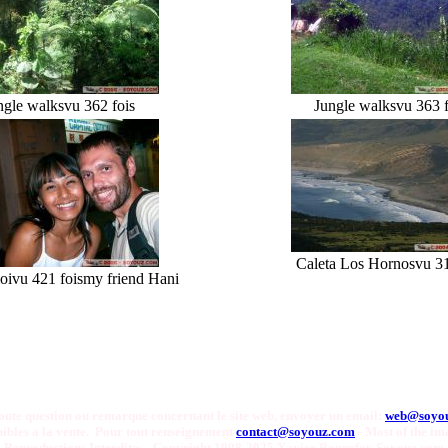
ngle walks
vu 362 fois
Jungle walks
vu 363 f
Caleta Los Hornos
vu 31
oi
vu 421 fois
my friend Hani
oute question ou remarque concernant le site web, envoyer un email:
web@soyo
onibles a la vente. Pour tout renseignement
contact@soyouz.com
- Most of the ima
Reproductions Interdites - Copyright 1998-2025 Xavier Bonnefoy Soyouz.com