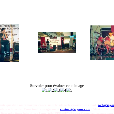
Survoler pour évaluer cette image
oute question ou remarque concernant le site web, envoyer un email:
web@soyo
onibles a la vente. Pour tout renseignement
contact@soyouz.com
- Most of the ima
Reproductions Interdites - Copyright 1998-2025 Xavier Bonnefoy Soyouz.com