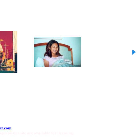
uz.com
ges on this site are available for licensing.