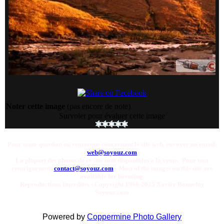
Noter cette image
(pas encore de note)
Survoler pour évaluer cette image
Pour toute question ou remarque concernant le site web, envoyer un email:
web@soyouz.com
La plupart des photos de ce site sont disponibles a la vente. Pour tout
renseignement
contact@soyouz.com
- Most of the images on this site are
available for licensing.
Reproductions Interdites - Copyright 1998-2025 Xavier Bonnefoy
Soyouz.com
Powered by
Coppermine Photo Gallery