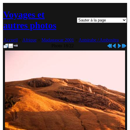
Voyages et
autres photos
Accueil
>
Afrique
>
Madagascar 2001
>
Antsirabe / Ambositra
Photo 18/22