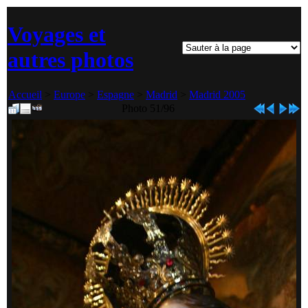
Voyages et
autres photos
Accueil
>
Europe
>
Espagne
>
Madrid
>
Madrid 2005
Photo 51/96