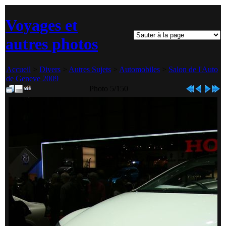
Voyages et
autres photos
Accueil
>
Divers
>
Autres Sujets
>
Automobiles
>
Salon de l'Auto
de Geneve 2009
Photo 5/150