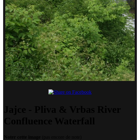
Jajce - Pliva & Vrbas River
Confluence Waterfall
Noter cette image
(pas encore de note)