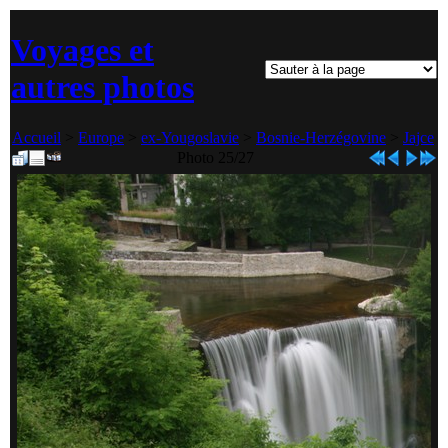
Voyages et
autres photos
Accueil
>
Europe
>
ex-Yougoslavie
>
Bosnie-Herzégovine
>
Jajce
Photo 25/27