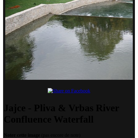
Jajce - Pliva & Vrbas River
Confluence Waterfall
Noter cette image
(pas encore de note)