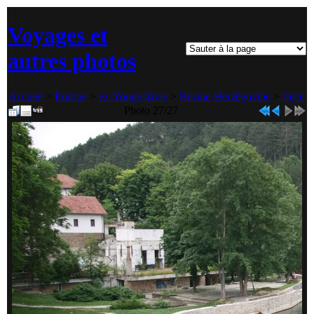
Voyages et
autres photos
Accueil
>
Europe
>
ex-Yougoslavie
>
Bosnie-Herzégovine
>
Jajce
Photo 27/27