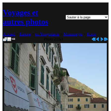
Voyages et
autres photos
Accueil
>
Europe
>
ex-Yougoslavie
>
Montenegro
>
Kotor
Photo 21/63