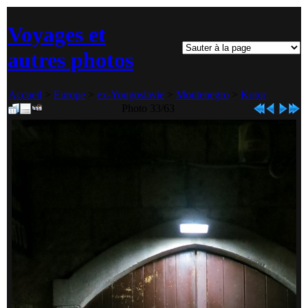
Voyages et
autres photos
Accueil
>
Europe
>
ex-Yougoslavie
>
Montenegro
>
Kotor
Photo 33/63