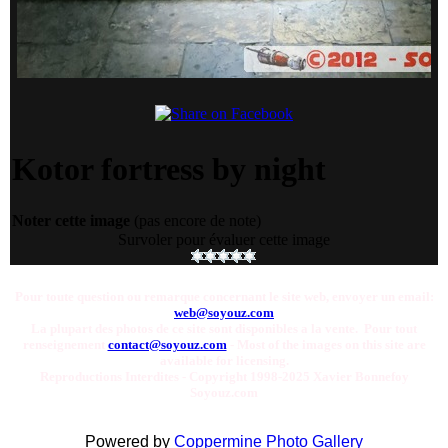
Kotor fortress by night
Noter cette image
(pas encore de note)
Survoler pour évaluer cette image
Pour toute question ou remarque concernant le site web, envoyer un email:
web@soyouz.com
La plupart des photos de ce site sont disponibles a la vente. Pour tout
renseignement
contact@soyouz.com
- Most of the images on this site are
available for licensing.
Reproductions Interdites - Copyright 1998-2025 Xavier Bonnefoy
Soyouz.com
Powered by
Coppermine Photo Gallery