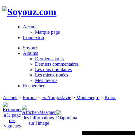
Accueil
Marque page
Connexion
Soyouz
Albums
Derniers ajouts
Derniers commentaires
Les plus populaires
Les mieux notées
Mes favoris
Rechercher
Accueil
>
Europe
>
ex-Yougoslavie
>
Montenegro
>
Kotor