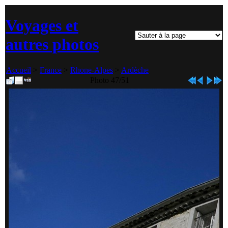
Voyages et
autres photos
Accueil
>
France
>
Rhone-Alpes
>
Ardèche
Photo 47/51