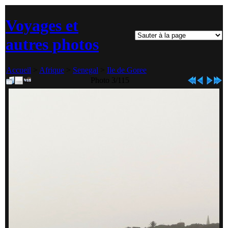
Voyages et
autres photos
Accueil
>
Afrique
>
Senegal
>
Ile de Goree
Photo 3/115