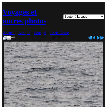
Voyages et
autres photos
Accueil
>
Afrique
>
Senegal
>
Ile de Goree
Photo 4/115