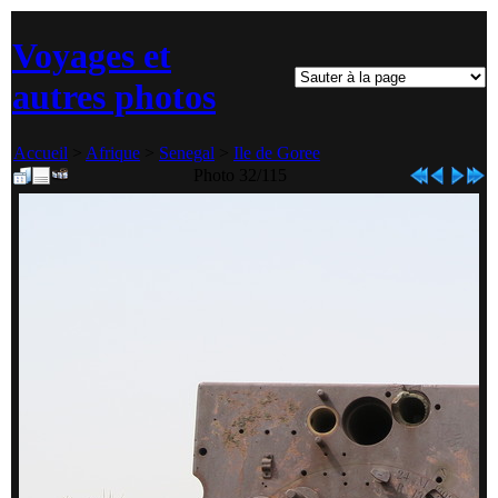
Voyages et
autres photos
Accueil
>
Afrique
>
Senegal
>
Ile de Goree
Photo 32/115