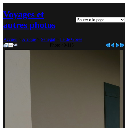
Voyages et
autres photos
Accueil
>
Afrique
>
Senegal
>
Ile de Goree
Photo 49/115