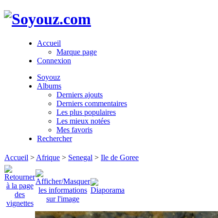
Accueil
Marque page
Connexion
Soyouz
Albums
Derniers ajouts
Derniers commentaires
Les plus populaires
Les mieux notées
Mes favoris
Rechercher
Accueil
>
Afrique
>
Senegal
>
Ile de Goree