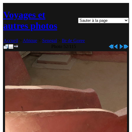
Voyages et
autres photos
Accueil
>
Afrique
>
Senegal
>
Ile de Goree
Photo 52/115