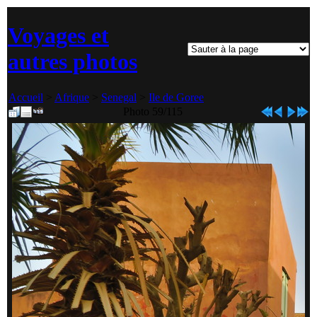
Voyages et
autres photos
Accueil
>
Afrique
>
Senegal
>
Ile de Goree
Photo 59/115