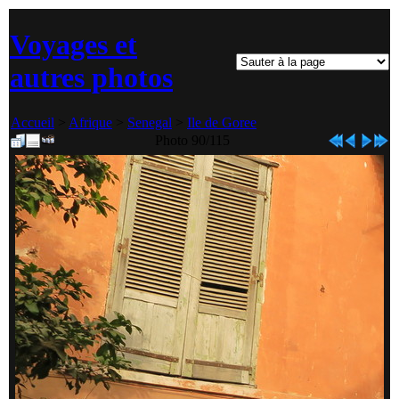
Voyages et
autres photos
Accueil
>
Afrique
>
Senegal
>
Ile de Goree
Photo 90/115