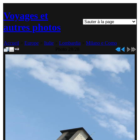
Voyages et
autres photos
Accueil
>
Europe
>
Italie
>
Lombardia
>
Milano e Como
Photo 28/28