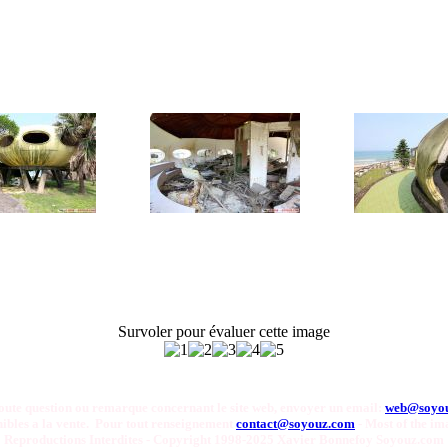
Survoler pour évaluer cette image
oute question ou remarque concernant le site web, envoyer un email:
web@soyo
onibles a la vente. Pour tout renseignement
contact@soyouz.com
- Most of the ima
Reproductions Interdites - Copyright 1998-2025 Xavier Bonnefoy Soyouz.com