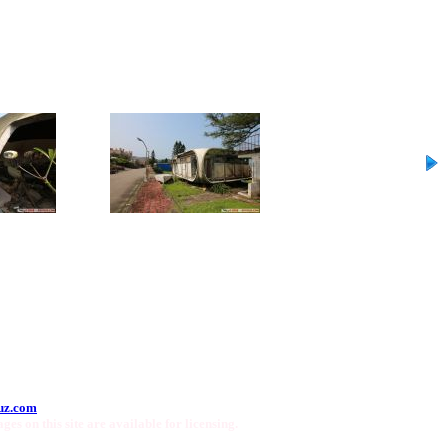
uz.com
ges on this site are available for licensing.