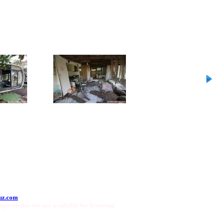
uz.com
ges on this site are available for licensing.