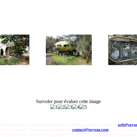
Survoler pour évaluer cette image
oute question ou remarque concernant le site web, envoyer un email:
web@soyo
onibles a la vente. Pour tout renseignement
contact@soyouz.com
- Most of the ima
Reproductions Interdites - Copyright 1998-2025 Xavier Bonnefoy Soyouz.com