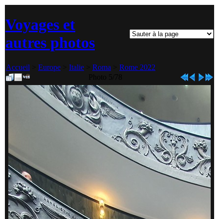
Voyages et
autres photos
Accueil
>
Europe
>
Italie
>
Roma
>
Rome 2022
Photo 5/78