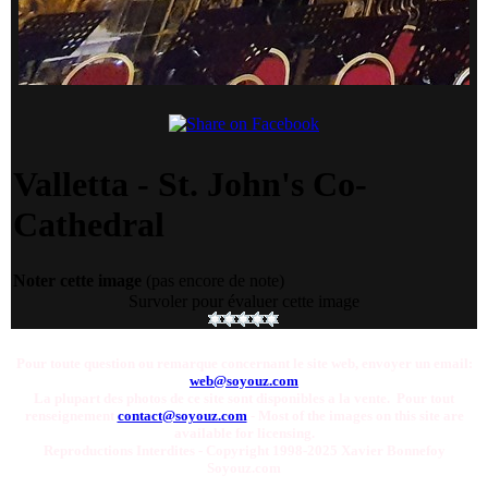
Valletta - St. John's Co-
Cathedral
Noter cette image
(pas encore de note)
Survoler pour évaluer cette image
Pour toute question ou remarque concernant le site web, envoyer un email:
web@soyouz.com
La plupart des photos de ce site sont disponibles a la vente. Pour tout
renseignement
contact@soyouz.com
- Most of the images on this site are
available for licensing.
Reproductions Interdites - Copyright 1998-2025 Xavier Bonnefoy
Soyouz.com