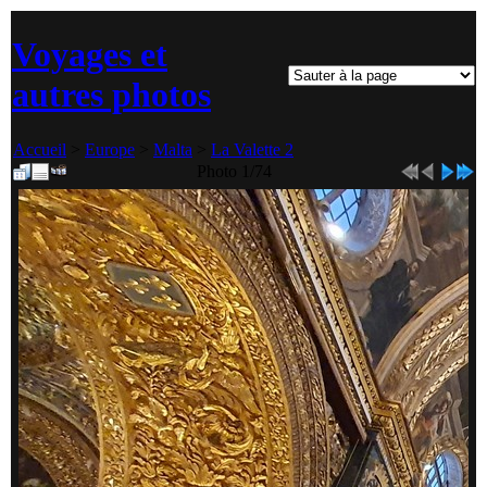
Voyages et
autres photos
Accueil
>
Europe
>
Malta
>
La Valette 2
Photo 1/74