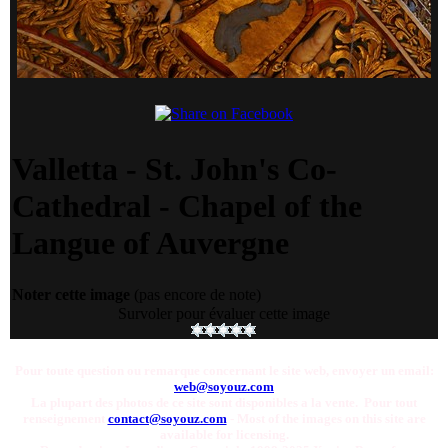
Valletta - St. John's Co-
Cathedral - Chapel of the
Langue of Auvergne
Noter cette image
(pas encore de note)
Survoler pour évaluer cette image
Pour toute question ou remarque concernant le site web, envoyer un email:
web@soyouz.com
La plupart des photos de ce site sont disponibles a la vente. Pour tout
renseignement
contact@soyouz.com
- Most of the images on this site are
available for licensing.