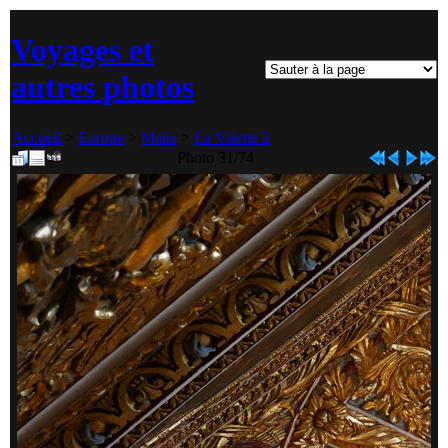
Voyages et
autres photos
Accueil
>
Europe
>
Malta
>
La Valette 2
Photo 31/74