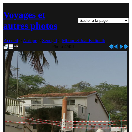
Voyages et
autres photos
Accueil
>
Afrique
>
Senegal
>
Mbour et Joal Fadiouth
Photo 4/451