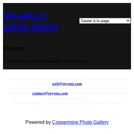
Voyages et
autres photos
Erreur
L'album ou la photo demandé (e) n'existe pas
Pour toute question ou remarque concernant le site web, envoyer un email:
web@soyouz.com
La plupart des photos de ce site sont disponibles a la vente. Pour tout
renseignement
contact@soyouz.com
- Most of the images on this site are
available for licensing.
Reproductions Interdites - Copyright 1998-2025 Xavier Bonnefoy
Soyouz.com
Powered by
Coppermine Photo Gallery