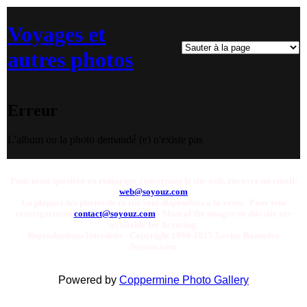
Voyages et
autres photos
Erreur
L'album ou la photo demandé (e) n'existe pas
Pour toute question ou remarque concernant le site web, envoyer un email:
web@soyouz.com
La plupart des photos de ce site sont disponibles a la vente. Pour tout
renseignement
contact@soyouz.com
- Most of the images on this site are
available for licensing.
Reproductions Interdites - Copyright 1998-2025 Xavier Bonnefoy
Soyouz.com
Powered by
Coppermine Photo Gallery