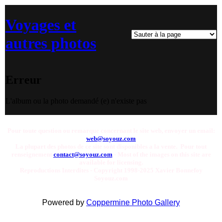
Voyages et
autres photos
Erreur
L'album ou la photo demandé (e) n'existe pas
Pour toute question ou remarque concernant le site web, envoyer un email:
web@soyouz.com
La plupart des photos de ce site sont disponibles a la vente. Pour tout
renseignement
contact@soyouz.com
- Most of the images on this site are
available for licensing.
Reproductions Interdites - Copyright 1998-2025 Xavier Bonnefoy
Soyouz.com
Powered by
Coppermine Photo Gallery