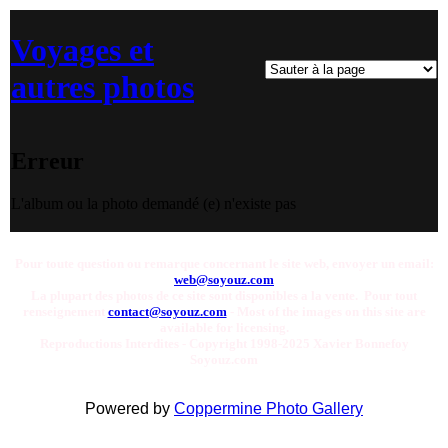
Voyages et
autres photos
Erreur
L'album ou la photo demandé (e) n'existe pas
Pour toute question ou remarque concernant le site web, envoyer un email:
web@soyouz.com
La plupart des photos de ce site sont disponibles a la vente. Pour tout
renseignement
contact@soyouz.com
- Most of the images on this site are
available for licensing.
Reproductions Interdites - Copyright 1998-2025 Xavier Bonnefoy
Soyouz.com
Powered by
Coppermine Photo Gallery