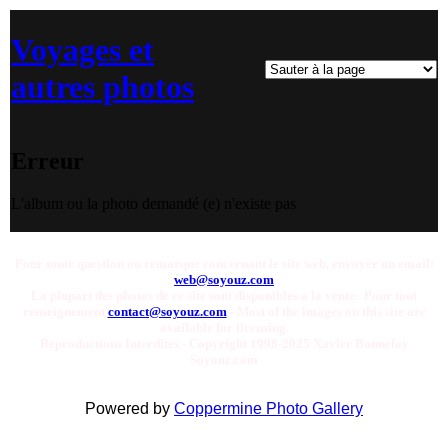
Voyages et
autres photos
Erreur
L'album ou la photo demandé (e) n'existe pas
Pour toute question ou remarque concernant le site web, envoyer un email:
web@soyouz.com
La plupart des photos de ce site sont disponibles a la vente. Pour tout
renseignement
contact@soyouz.com
- Most of the images on this site are
available for licensing.
Reproductions Interdites - Copyright 1998-2025 Xavier Bonnefoy
Soyouz.com
Powered by
Coppermine Photo Gallery