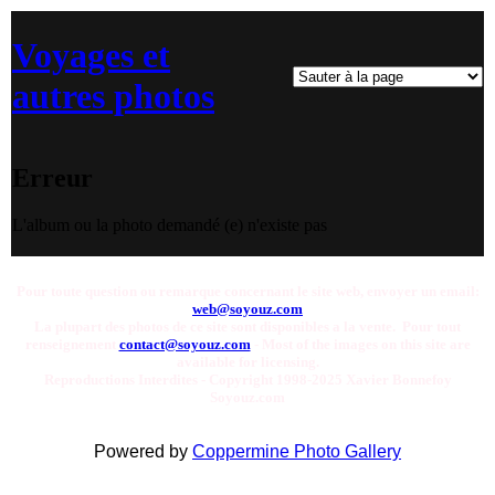
Voyages et
autres photos
Erreur
L'album ou la photo demandé (e) n'existe pas
Pour toute question ou remarque concernant le site web, envoyer un email:
web@soyouz.com
La plupart des photos de ce site sont disponibles a la vente. Pour tout
renseignement
contact@soyouz.com
- Most of the images on this site are
available for licensing.
Reproductions Interdites - Copyright 1998-2025 Xavier Bonnefoy
Soyouz.com
Powered by
Coppermine Photo Gallery