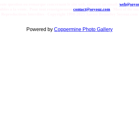
oute question ou remarque concernant le site web, envoyer un email:
web@soyo
onibles a la vente. Pour tout renseignement
contact@soyouz.com
- Most of the ima
Reproductions Interdites - Copyright 1998-2025 Xavier Bonnefoy Soyouz.com
Powered by
Coppermine Photo Gallery