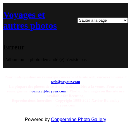
Voyages et
autres photos
Erreur
L'album ou la photo demandé (e) n'existe pas
Pour toute question ou remarque concernant le site web, envoyer un email:
web@soyouz.com
La plupart des photos de ce site sont disponibles a la vente. Pour tout
renseignement
contact@soyouz.com
- Most of the images on this site are
available for licensing.
Reproductions Interdites - Copyright 1998-2025 Xavier Bonnefoy
Soyouz.com
Powered by
Coppermine Photo Gallery