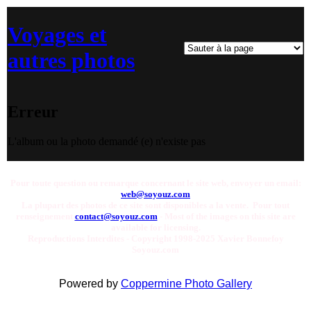
Voyages et
autres photos
Erreur
L'album ou la photo demandé (e) n'existe pas
Pour toute question ou remarque concernant le site web, envoyer un email:
web@soyouz.com
La plupart des photos de ce site sont disponibles a la vente. Pour tout
renseignement
contact@soyouz.com
- Most of the images on this site are
available for licensing.
Reproductions Interdites - Copyright 1998-2025 Xavier Bonnefoy
Soyouz.com
Powered by
Coppermine Photo Gallery