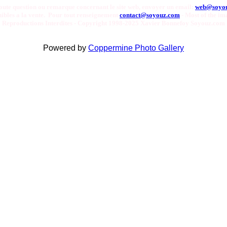
oute question ou remarque concernant le site web, envoyer un email:
web@soyo
onibles a la vente. Pour tout renseignement
contact@soyouz.com
- Most of the ima
Reproductions Interdites - Copyright 1998-2025 Xavier Bonnefoy Soyouz.com
Powered by
Coppermine Photo Gallery