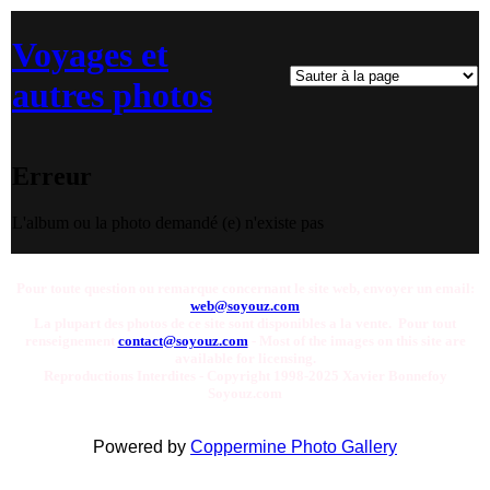
Voyages et
autres photos
Erreur
L'album ou la photo demandé (e) n'existe pas
Pour toute question ou remarque concernant le site web, envoyer un email:
web@soyouz.com
La plupart des photos de ce site sont disponibles a la vente. Pour tout
renseignement
contact@soyouz.com
- Most of the images on this site are
available for licensing.
Reproductions Interdites - Copyright 1998-2025 Xavier Bonnefoy
Soyouz.com
Powered by
Coppermine Photo Gallery